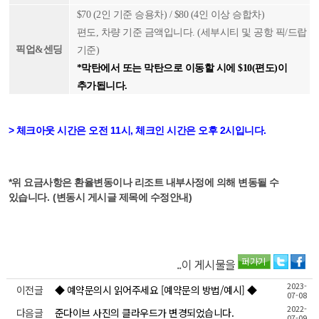
$70 (2인 기준 승용차) / $80 (4인 이상 승합차)
편도, 차량 기준 금액입니다. (세부시티 및 공항 픽/드랍
픽업&센딩
기준)
*막탄에서 또는 막탄으로 이동할 시에 $10(편도)이
추가됩니다.
>
체크아웃 시간은 오전 11시
,
체크인 시간은
오후 2
시입니다.
*위 요금사항은 환율변동이나 리조트 내부사정에 의해 변동될 수
있습니다
. (
변동시 게시글 제목에 수정안내
)
..이 게시물을
2023-
이전글
◆ 예약문의시 읽어주세요 [예약문의 방법/예시] ◆
07-08
2022-
다음글
준다이브 사진의 클라우드가 변경되었습니다.
07-09