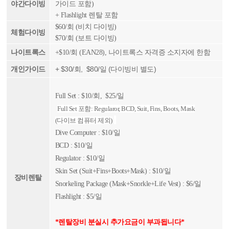
야간다이빙
가이드 포함)
+ Flashlight 렌탈 포함
$60/회 (비치 다이빙)
체험다이빙
$70/회 (보트 다이빙)
나이트록스
+$10/회 (EAN28), 나이트록스 자격증 소지자에 한함
+ $30/회, $80/일 (다이빙비 별도)
개인가이드
Full Set : $10/회, $25/일
Full Set 포함: Regularor, BCD,
Suit, Fins, Boots, Mask
(다이브
컴퓨터 제외)
Dive Computer : $10/일
BCD : $10/일
Regulator : $10/일
Skin Set (Suit+Fins+Boots+Mask) : $10/일
장비렌탈
Snorkeling Package (Mask+Snorkle+Life Vest) : $6/일
Flashlight : $5/일
*렌탈장비 분실시 추가요금이 부과됩니다*