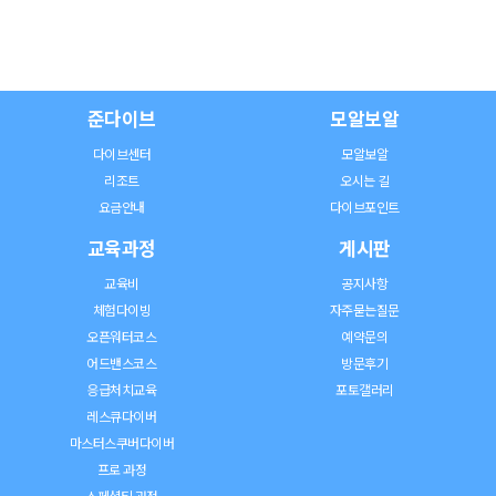
준다이브
모알보알
다이브센터
모알보알
리조트
오시는 길
요금안내
다이브포인트
교육과정
게시판
교육비
공지사항
체험다이빙
자주묻는질문
오픈워터코스
예약문의
어드밴스코스
방문후기
응급처치교육
포토갤러리
레스큐다이버
마스터스쿠버다이버
프로 과정
스페셜티 과정