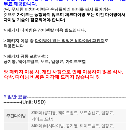
무료 제공합니다.
(단, 무제한 비치다이빙은 손님들끼리 버디를 짜서 들어가는
것으로
가이드는 동행하지 않으며 체크다이빙 또는 이전 다이빙에서
다이빙 기술이 검증되어야 합니다)
> 패키지 다이빙은
장비렌탈 비용 별도
입니다.
> 패키지 이용 중
다이빙이 없는 일정은 비다이버 패키지
로
적용됩니다.
> 패키지 공통 포함사항 :
공기통
,
웨이트벨트
,
보트
,
입장료
,
가이드포함
※
패키지 이용 시,
개인 사정으로 인해 이용하지 않은 식사,
숙박, 다이빙 비용은 차감해 드리지 않습니다 ※
# 일반 요금
-----
----
----
----
----
----
----
----
----
----
---------------------------
-----------
-(Unit: USD)
$30/회 (공기통, 웨이트벨트, 보트승선료, 입장료,
주간다이빙
가이드 포함)
$40/회 (비치다이빙, 공기통, 웨이트벨트, 입장료,