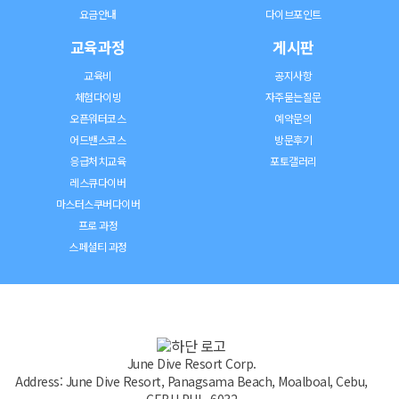
요금안내
다이브포인트
교육과정
게시판
교육비
공지사항
체험다이빙
자주묻는질문
오픈워터코스
예약문의
어드밴스코스
방문후기
응급처치교육
포토갤러리
레스큐다이버
마스터스쿠버다이버
프로 과정
스페셜티 과정
June Dive Resort Corp.
Address: June Dive Resort, Panagsama Beach, Moalboal, Cebu,