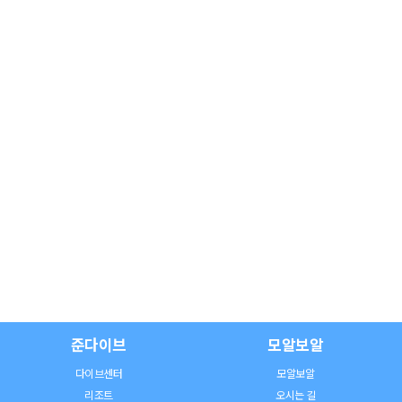
준다이브
모알보알
다이브센터
모알보알
리조트
오시는 길